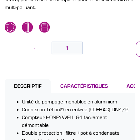
multi-polluant.
-
+
DESCRIPTIF
CARACTÉRISTIQUES
ACCE
Unité de pompage monobloc en aluminium
Connexion Téflon© en entrée (COFRAC) DN4/6
Compteur HONEYWELL G4 facilement
démontable
Double protection : filtre +pot à condensats