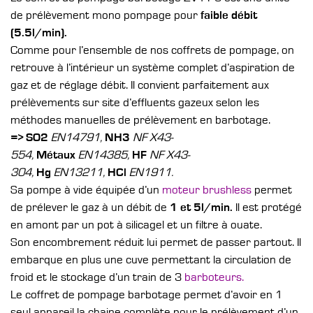
de prélèvement mono pompage pour
faible débit
(5.5l/min).
Comme pour l’ensemble de nos coffrets de pompage, on
retrouve à l’intérieur un système complet d’aspiration de
gaz et de réglage débit. Il convient parfaitement aux
prélèvements sur site d’effluents gazeux selon les
méthodes manuelles de prélèvement en barbotage.
=> SO2
EN14791,
NH3
NF X43-
554,
Métaux
EN14385,
HF
NF X43-
304,
Hg
EN13211,
HCl
EN1911.
Sa pompe à vide équipée d’un
moteur brushless
permet
de prélever le gaz à un débit de
1 et 5l/min.
Il est protégé
en amont par un pot à silicagel et un filtre à ouate.
Son encombrement réduit lui permet de passer partout. Il
embarque en plus une cuve permettant la circulation de
froid et le stockage d’un train de 3
barboteurs.
Le coffret de pompage barbotage permet d’avoir en 1
seul appareil la chaine complète pour le prélèvement d’un