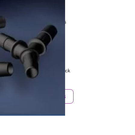
lète de raccords plastiques
naires spécialistes de la
ournir des raccords en PP,
nstantané, à cannelure ou des
nombreuses références en stock
 12mm
.
AJOUTER AU DEVIS