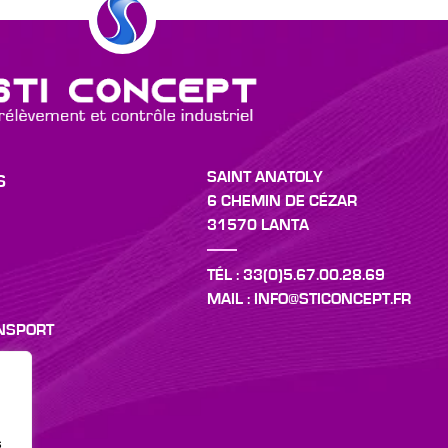
SAINT ANATOLY
S
6 CHEMIN DE CÉZAR
31570 LANTA
TÉL : 33(0)5.67.00.28.69
MAIL : INFO@STICONCEPT.FR
ANSPORT
s