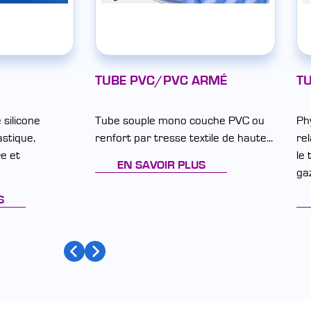
TUBE PVC/PVC ARMÉ
TU
silicone
Tube souple mono couche PVC ou
Ph
astique,
renfort par tresse textile de haute...
rel
e et
le 
EN SAVOIR PLUS
gaz
S