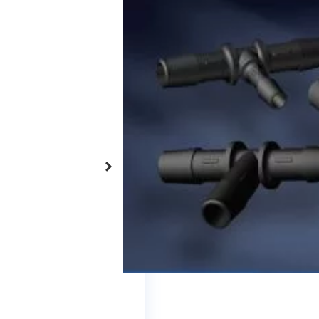
TETINES PLASTIQUES
Nous commercialisons une gamme comp
pour tuyaux souples et tubes.
Nous travaillons avec de nombreux parte
connexion tuyaux. Nous pouvons vous f
PVDF, PTFE, PFA, PA, Acétal, …
Que ce soit en connexion avec bague, i
raccords à coiffe; nous disposons de 
pour connecter vos
tuyaux de 1mm à
-
+