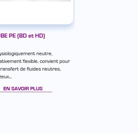
BE PE (BD et HD)
TUBE PTFE
ysiologiquement neutre,
Le tube PTFE est utilisé 
ativement flexible, convient pour
laboratoire, en industrie
transfert de fluides neutres,
ainsi qu'en...
eux...
EN SAVOIR PLUS
EN SAVOIR PLUS