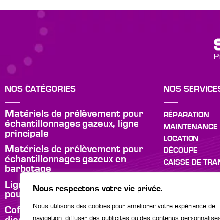
NOS CATÉGORIES
NOS SERVICE
Matériels de prélèvement pour
RÉPARATION
échantillonnages gazeux, ligne
MAINTENANCE
principale
LOCATION
Matériels de prélèvement pour
DÉCOUPE
échantillonnages gazeux en
CAISSE DE TR
barbotage
Lignes chauffées et accessoires
Nous respectons votre vie privée.
pour échantillonages gazeux
Nous utilisons des cookies pour améliorer votre expérience de
Coffrets de prélèvement pour le
navigation, diffuser des publicités ou des contenus personnalisé
diagnostic amiante et fibre