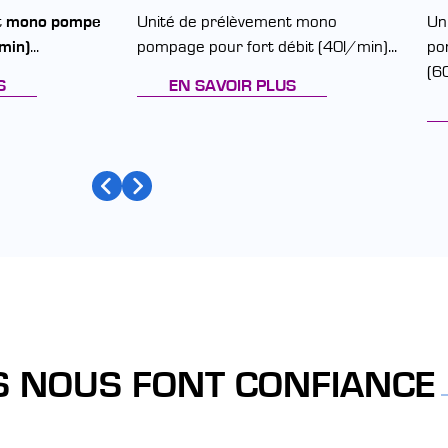
t
mono pompe
Unité de prélèvement mono
Un
/min)
...
pompage pour fort débit (40l/min)...
po
(60
S
EN SAVOIR PLUS
S NOUS FONT CONFIANCE