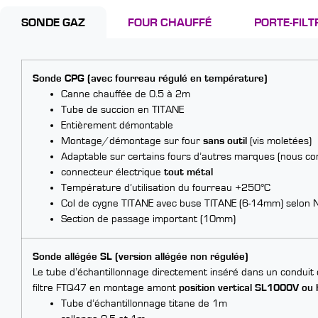
SONDE GAZ
FOUR CHAUFFÉ
PORTE-FILT
Sonde CPG (avec fourreau régulé en température)
Canne chauffée de 0.5 à 2m
Tube de succion en TITANE
Entièrement démontable
Montage/démontage sur four
sans outil
(vis moletées)
Adaptable sur certains fours d’autres marques (nous con
connecteur électrique
tout métal
Température d’utilisation du fourreau +250°C
Col de cygne TITANE avec buse TITANE (6-14mm) selon
Section de passage important (10mm)
Sonde allégée SL (version allégée non régulée)
Le tube d’échantillonnage directement inséré dans un conduit 
filtre FTQ47 en montage amont
position vertical SL1000V ou
Tube d’échantillonnage titane de 1m