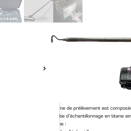
CANNE CPG
Canne de prélèvement avec éléments 
des composés gazeux sur conduites.
La nouvelle canne de prélèvement de la
les PM et les micropolluants sur les co
normalisées en vigueur.
Sa polyvalence f
type d’unité de pompage, notamment n
ZV1-P68
. Légère et maniable, sa conce
permettra de travailler sereinement su
industrielle. Plusieurs longueurs sont 
à 2.00m.
La chaine de prélèvement est composée 
d’un tube d’échantillonnage en titane 
en titane :