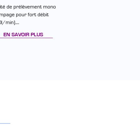
ité de prélèvement mono
Coffret de régulation 2 v
mpage pour fort débit
composé de 2 blocs de r
l/min)....
température...
EN SAVOIR PLUS
EN SAVOIR PLUS