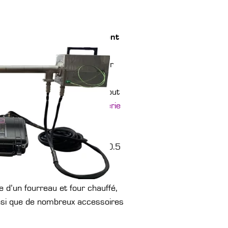
en titane pour le prélèvement
 série CPG permet de prélever
nduites selon
les méthodes
avorise son utilisation avec tout
otre
série ZVP80
ou notre
série
ption simple et robuste vous
r tout type de cheminée
disponibles dans la gamme de 0.5
d’un fourreau et four chauffé,
ainsi que de nombreux accessoires