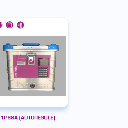
V1P68A (AUTORÉGULÉ)
CR2