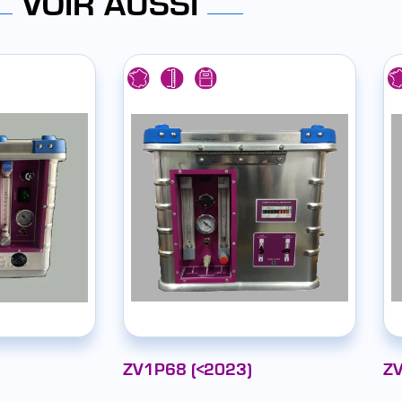
VOIR AUSSI
ZV1P68 (<2023)
Z